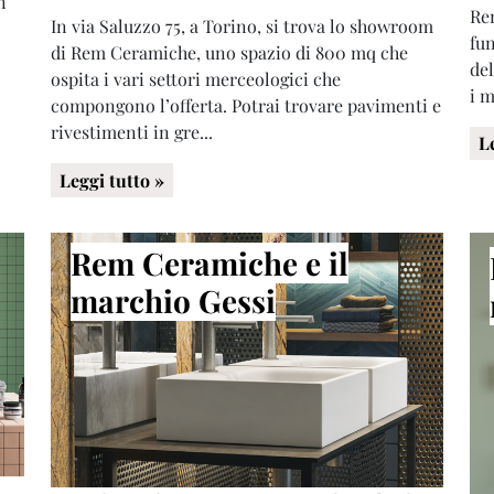
n
Rem
In via Saluzzo 75, a Torino, si trova lo showroom
fun
di Rem Ceramiche, uno spazio di 800 mq che
del
ospita i vari settori merceologici che
i m
compongono l’offerta. Potrai trovare pavimenti e
rivestimenti in gre...
L
Leggi tutto »
Rem Ceramiche e il
marchio Gessi