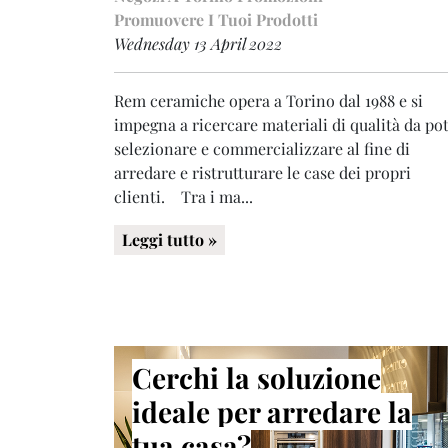
Promuovere I Tuoi Prodotti
Wednesday 13 April 2022
Rem ceramiche opera a Torino dal 1988 e si
impegna a ricercare materiali di qualità da po
selezionare e commercializzare al fine di
arredare e ristrutturare le case dei propri
clienti. Tra i ma...
Leggi tutto »
Cerchi la soluzione
ideale per arredare la
tua casa?