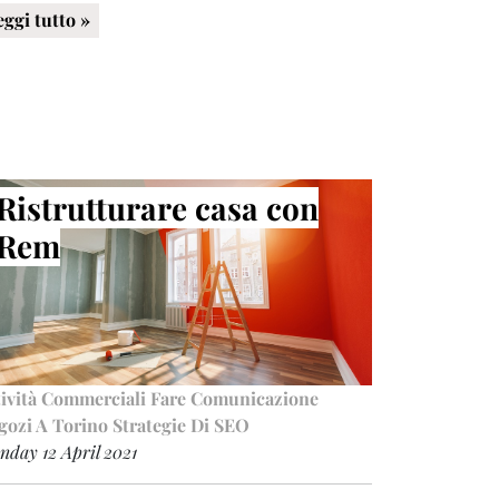
eggi tutto »
Ristrutturare casa con
Rem
tività Commerciali
Fare Comunicazione
gozi A Torino
Strategie Di SEO
day 12 April 2021