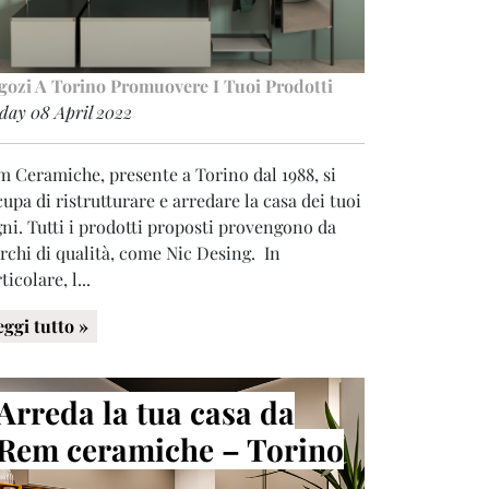
gozi A Torino
Promuovere I Tuoi Prodotti
day 08 April 2022
 Ceramiche, presente a Torino dal 1988, si
upa di ristrutturare e arredare la casa dei tuoi
ni. Tutti i prodotti proposti provengono da
rchi di qualità, come Nic Desing. In
ticolare, l...
eggi tutto »
Arreda la tua casa da
Rem ceramiche – Torino