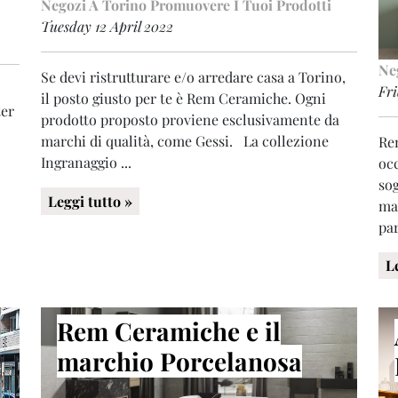
Negozi A Torino
Promuovere I Tuoi Prodotti
Tuesday 12 April 2022
Ne
Se devi ristrutturare e/o arredare casa a Torino,
Fri
il posto giusto per te è Rem Ceramiche. Ogni
ter
prodotto proposto proviene esclusivamente da
marchi di qualità, come Gessi. La collezione
Rem
Ingranaggio ...
occ
sog
Leggi tutto »
ma
par
L
Rem Ceramiche e il
marchio Porcelanosa