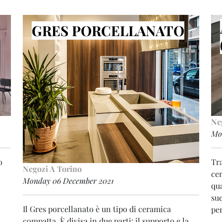
GRES PORCELLANATO
Ne
Mo
o
Tr
Negozi A Torino
cer
Monday 06 December 2021
qua
sue
Il Gres porcellanato è un tipo di ceramica
per
compatta. È divisa in due parti: il supporto e la