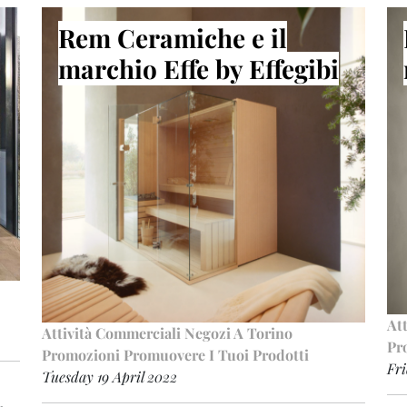
Rem Ceramiche e il
marchio Effe by Effegibi
At
Attività Commerciali
Negozi A Torino
Pr
Promozioni
Promuovere I Tuoi Prodotti
Fri
Tuesday 19 April 2022