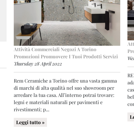
At
Attività Commerciali
Negozi A Torino
Pr
Promozioni
Promuovere I Tuoi Prodotti
Servizi
We
Thursday 28 April 2022
RE
Rem Ceramiche a Torino offre una vasta gamma
ada
di marchi di alta qualità nel suo showroom per
cas
arredare la tua casa. All’interno potrai trovare:
bel
legni e materiali naturali per pavimenti e
co
rivestimenti; p...
L
Leggi tutto »