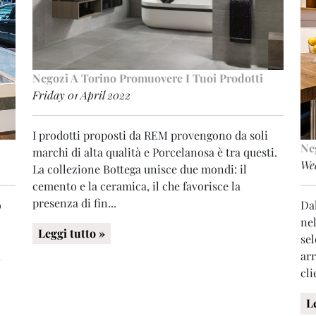
Negozi A Torino
Promuovere I Tuoi Prodotti
Friday 01 April 2022
I prodotti proposti da REM provengono da soli
Ne
marchi di alta qualità e Porcelanosa è tra questi.
We
La collezione Bottega unisce due mondi: il
cemento e la ceramica, il che favorisce la
presenza di fin...
o
Dal
nel
Leggi tutto »
sel
,
arr
cli
L