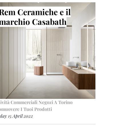
Rem Ceramiche e il
marchio Casabath
tività Commerciali
Negozi A Torino
omuovere I Tuoi Prodotti
day 15 April 2022