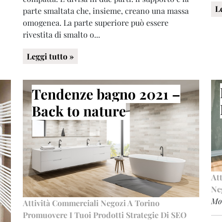
L
parte smaltata che, insieme, creano una massa
omogenea. La parte superiore può essere
rivestita di smalto o...
Leggi tutto »
Tendenze bagno 2021 –
Back to nature
At
Ne
Mon
Attività Commerciali
Negozi A Torino
Promuovere I Tuoi Prodotti
Strategie Di SEO