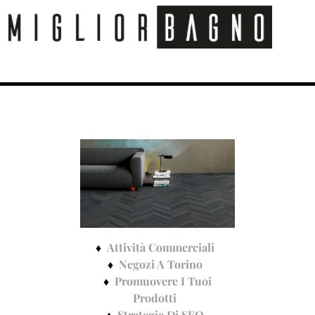
Attività Commerciali
Negozi A Torino
Promuovere I Tuoi
Prodotti
Strategie Di SEO